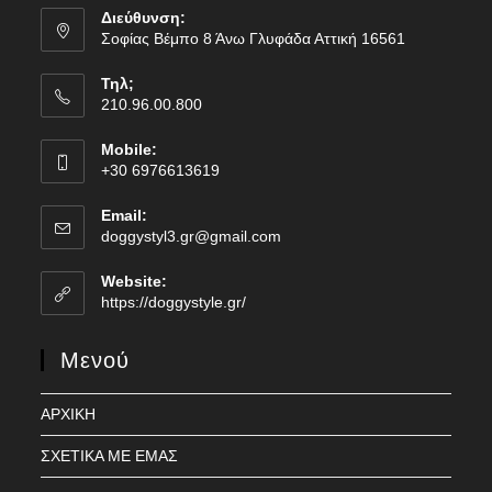
Διεύθυνση:
Σοφίας Βέμπο 8 Άνω Γλυφάδα Αττική 16561
Τηλ;
210.96.00.800
Mobile:
+30 6976613619
Email:
Opens
doggystyl3.gr@gmail.com
in
your
Website:
application
https://doggystyle.gr/
Μενού
ΑΡΧΙΚΗ
ΣΧΕΤΙΚΑ ΜΕ ΕΜΑΣ