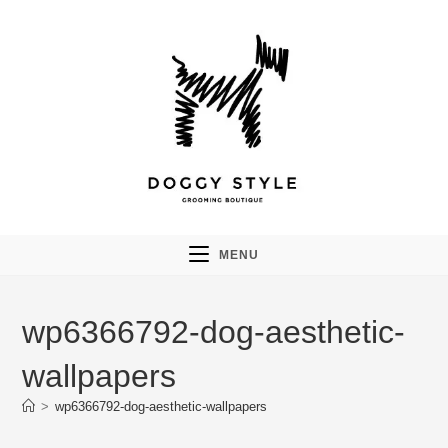
Skip
to
content
MENU
wp6366792-dog-aesthetic-
wallpapers
>
wp6366792-dog-aesthetic-wallpapers